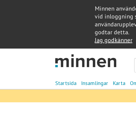
Minnen använder
vid inloggning 
användarupplev
godtar detta.
Jag godkänner
Startsida
Insamlingar
Karta
Om