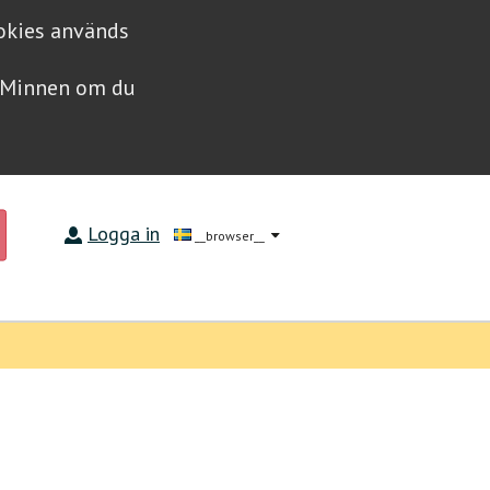
ookies används
a Minnen om du
Logga in
__browser__