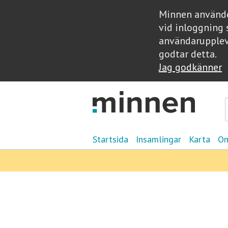
Minnen använder
vid inloggning 
användarupplev
godtar detta.
Jag godkänner
Startsida
Insamlingar
Karta
Om