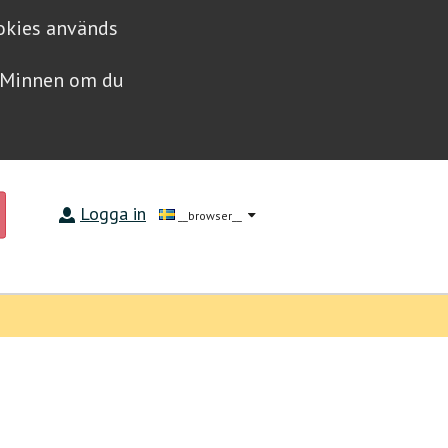
ookies används
a Minnen om du
Logga in
__browser__